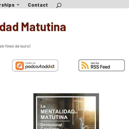
rships
Contact
idad Matutina
in fines de lucro)