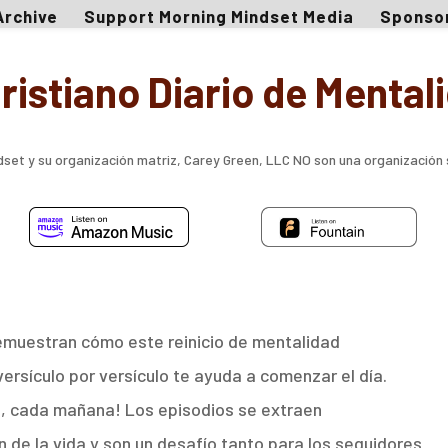
Archive
Support Morning Mindset Media
Sponso
ristiano Diario de Mental
set y su organización matriz, Carey Green, LLC NO son una organización s
emuestran cómo este reinicio de mentalidad
versículo por versículo te ayuda a comenzar el día.
as, cada mañana! Los episodios se extraen
n de la vida y son un desafío tanto para los seguidores